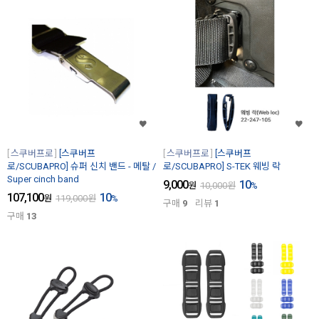
스쿠버프로
[스쿠버프
스쿠버프로
[스쿠버프
로/SCUBAPRO] 슈퍼 신치 밴드 - 메탈 /
로/SCUBAPRO] S-TEK 웨빙 락
Super cinch band
9,000
10
원
10,000
원
%
107,100
10
원
119,000
원
%
구매
9
리뷰
1
구매
13