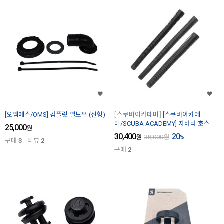
[오엠에스/OMS] 컴플릿 엘보우 (신형)
스쿠버아카데미
[스쿠버아카데
미/SCUBA ACADEMY] 자바라 호스
25,000
원
30,400
20
원
38,000
원
%
구매
3
리뷰
2
구매
2