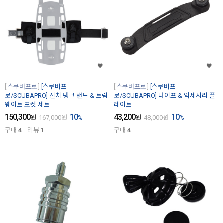
스쿠버프로
[스쿠버프
스쿠버프로
[스쿠버프
로/SCUBAPRO] 신치 탱크 밴드 & 트림
로/SCUBAPRO] 나이프 & 악세사리 플
웨이트 포켓 세트
레이트
150,300
10
43,200
10
원
167,000
원
%
원
48,000
원
%
구매
4
리뷰
1
구매
4