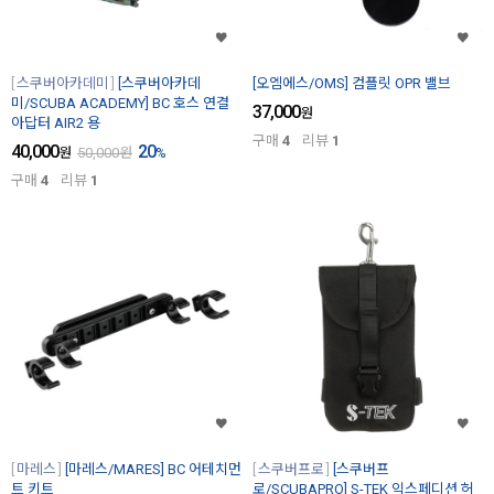
스쿠버아카데미
[스쿠버아카데
[오엠에스/OMS] 컴플릿 OPR 밸브
미/SCUBA ACADEMY] BC 호스 연결
37,000
원
아답터 AIR2 용
구매
4
리뷰
1
40,000
20
원
50,000
원
%
구매
4
리뷰
1
마레스
[마레스/MARES] BC 어테치먼
스쿠버프로
[스쿠버프
트 키트
로/SCUBAPRO] S-TEK 익스페디션 허