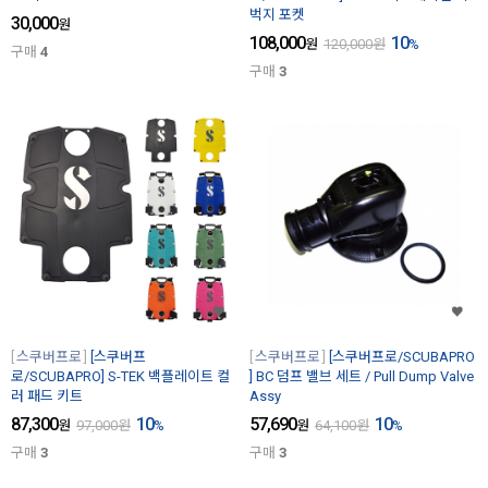
벅지 포켓
30,000
원
108,000
10
원
120,000
원
%
구매
4
구매
3
스쿠버프로
[스쿠버프
스쿠버프로
[스쿠버프로/SCUBAPRO
로/SCUBAPRO] S-TEK 백플레이트 컬
] BC 덤프 밸브 세트 / Pull Dump Valve
러 패드 키트
Assy
87,300
10
57,690
10
원
97,000
원
%
원
64,100
원
%
구매
3
구매
3