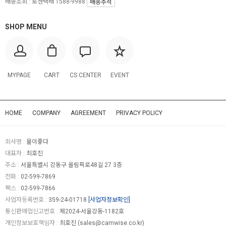
배송조회 : 로젠택배 1588-9988
배송추적
SHOP MENU
MYPAGE
CART
CS CENTER
EVENT
HOME
COMPANY
AGREEMENT
PRIVACY POLICY
회사명 :
물이좋다
대표자 :
최호진
주소 :
서울특별시 강동구 올림픽로48길 27 3층
전화 :
02-599-7869
팩스 :
02-599-7866
사업자등록번호 :
359-24-01718
[사업자정보확인]
통신판매업신고번호 :
제2024-서울강동-1182호
개인정보보호책임자 :
최호진 (
sales@camwise.co.kr
)