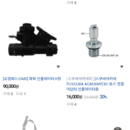
구매
5
[오엠에스/OMS] 파워 인플레이터 K형
스쿠버아카데미
[스쿠버아카데
미/SCUBA ACADEMY] BC 호스 연결
90,000
원
아답터 인플레이터용
구매
5
리뷰
1
16,000
20
원
20,000
원
%
구매
4