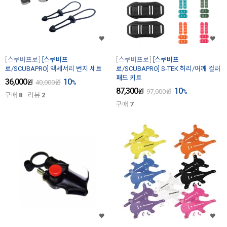
스쿠버프로
[스쿠버프
스쿠버프로
[스쿠버프
로/SCUBAPRO] 액세서리 번지 세트
로/SCUBAPRO] S-TEK 허리/어깨 컬러
패드 키트
36,000
10
원
40,000
원
%
87,300
10
원
97,000
원
%
구매
8
리뷰
2
구매
7