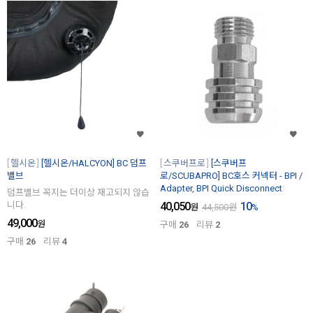
헬시온
[헬시온/HALCYON] BC 덤프
스쿠버프로
[스쿠버프
밸브
로/SCUBAPRO] BC호스 커넥터 - BPI /
Adapter, BPI Quick Disconnect
덤프밸브 꼭지는 더이상 재고되지 않습
니다.
40,050
10
원
44,500
원
%
49,000
원
구매
26
리뷰
2
구매
26
리뷰
4