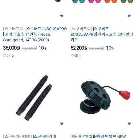
스쿠버프로
[스쿠버프로/SCUBAPRO
스쿠버프로
[스쿠버프
] 자바라 호스 14인치 / Hose,
로/SCUBAPRO] 하이드로스 코어 컬러
Corrugated, 14’’ BC (2009)
키트
36,000
10
52,200
10
원
40,000
원
%
원
58,000
원
%
구매
2
구매
1
스쿠버아카데미
[스쿠버아카데
[텍라인/TECLINE] 덤프 밸브 NEW