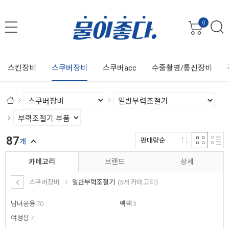
0
스킨장비
스쿠버장비
스쿠버acc
수중촬영/통신장비
87
판매량순
개
카테고리
브랜드
상세
스쿠버장비
일반부력조절기
(5개 카테고리)
남녀공용
70
백팩
3
여성용
7