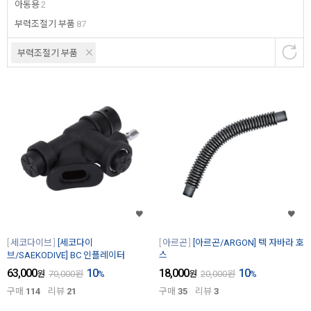
아동용
2
부력조절기 부품
87
부력조절기 부품
세코다이브
[세코다이
아르곤
[아르곤/ARGON] 텍 자바라 호
브/SAEKODIVE] BC 인플레이터
스
63,000
10
18,000
10
원
70,000
원
%
원
20,000
원
%
구매
114
리뷰
21
구매
35
리뷰
3