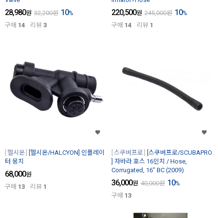
28,980
10
220,500
10
원
32,200
원
%
원
245,000
원
%
구매
14
리뷰
3
구매
14
리뷰
1
헬시온
[헬시온/HALCYON] 인플레이
스쿠버프로
[스쿠버프로/SCUBAPRO
터 뭉치
] 자바라 호스 16인치 / Hose,
Corrugated, 16’’ BC (2009)
68,000
원
36,000
10
원
40,000
원
%
구매
13
리뷰
1
구매
13