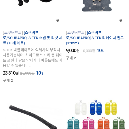
스쿠버프로
[스쿠버프
스쿠버프로
[스쿠버프
로/SCUBAPRO] S-TEK 스냅 핏 리벳 세
로/SCUBAPRO] S-TEK 리테이너 밴드
트 (10개 세트)
(32mm)
S-TEK 백플레이트에 악세사리 부착시
9,000
10
원
10,000
원
%
사용가능하며, 하이드로스 비씨 등 웨이
구매
2
트 포켓과 같은 악세사리 마운트에도 사
용할 수 있습니다..
23,310
10
원
25,900
원
%
구매
2