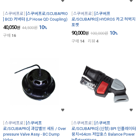
스쿠버프로
[스쿠버프로/SCUBAPRO
스쿠버프로
[스쿠버프
] BCD 커넥터 (LP Hose QD Coupling)
로/SCUBAPRO] HYDROS 카고 허벅지
포켓
40,050
10
원
44,500
원
%
90,000
10
원
100,000
원
%
구매
16
구매
14
리뷰
4
스쿠버프로
[스쿠버프
스쿠버프로
[스쿠버프
로/SCUBAPRO] 과압밸브 세트 / Over
로/SCUBAPRO] (신형) BPI 인플레이터
pressure Valve Assy - BC Dump
뭉치+64cm 저압호스 Balance Power
Valve
Inflator+Hose