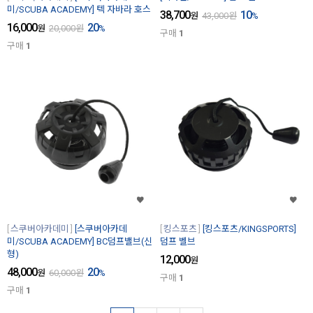
미/SCUBA ACADEMY] 텍 자바라 호스
38,700
10
원
43,000
원
%
16,000
20
원
20,000
원
%
구매
1
구매
1
스쿠버아카데미
[스쿠버아카데
킹스포츠
[킹스포츠/KINGSPORTS]
미/SCUBA ACADEMY] BC덤프밸브(신
덤프 벨브
형)
12,000
원
48,000
20
원
60,000
원
%
구매
1
구매
1