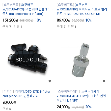
스쿠버프로
[스쿠버프
스쿠버프로
[스쿠버프
로/SCUBAPRO] (구형) BPI 인플레이터
로/SCUBAPRO] 하이드로스 프로 컬러
뭉치 (Balance Power Inflator)
키트 / HYDROS PRO COLOR KIT
151,200
10
86,400
10
원
168,000
원
%
원
96,000
원
%
구매
7
리뷰
1
구매
7
리뷰
1
SOLD OUT!
디티디
[디티디/DTD] DTD Inflator -
스쿠버아카데미
[스쿠버아카데
end-piece J01 인플레이터
미/SCUBA ACADEMY] BC 호스 연결
아답터 1/4 NPT
80,000
원
24,000
20
원
30,000
원
%
구매
6