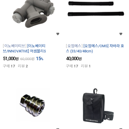
이노베이티브
[이노베이티
오엠에스
[오엠에스/OMS] 자바라 호
브/INNOVATIVE] 어셈블리S
스 (33/40/48cm)
51,000
15
40,000
원
60,000
원
%
원
구매
17
리뷰
2
구매
17
리뷰
1