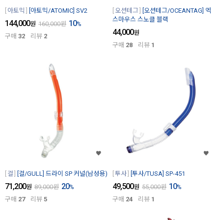
아토믹
[아토믹/ATOMIC] SV2
오션테그
[오션테그/OCEANTAG] 엑
스마우스 스노클 블랙
144,000
10
원
160,000
원
%
44,000
원
구매
32
리뷰
2
구매
28
리뷰
1
걸
[걸/GULL] 드라이 SP 커널(남성용)
투사
[투사/TUSA] SP-451
71,200
20
49,500
10
원
89,000
원
%
원
55,000
원
%
구매
27
리뷰
5
구매
24
리뷰
1