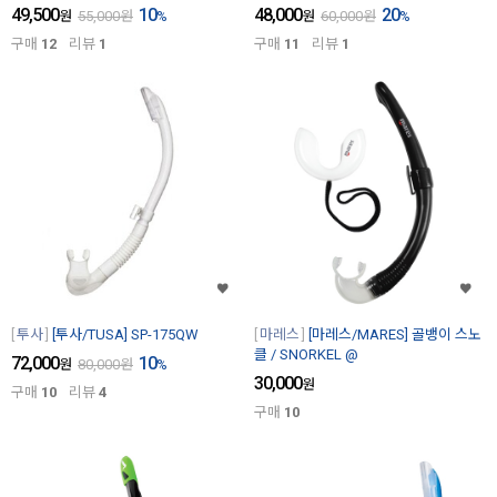
49,500
10
48,000
20
원
55,000
원
%
원
60,000
원
%
구매
12
리뷰
1
구매
11
리뷰
1
투사
[투사/TUSA] SP-175QW
마레스
[마레스/MARES] 골뱅이 스노
클 / SNORKEL @
72,000
10
원
80,000
원
%
30,000
원
구매
10
리뷰
4
구매
10