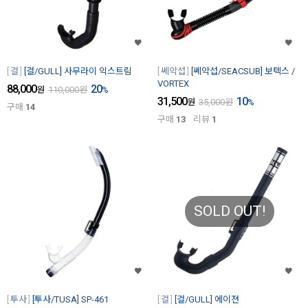
걸
[걸/GULL] 사무라이 익스트림
쎄악섭
[쎄악섭/SEACSUB] 보텍스 /
VORTEX
88,000
20
원
110,000
원
%
31,500
10
원
35,000
원
%
구매
14
구매
13
리뷰
1
SOLD OUT!
투사
[투사/TUSA] SP-461
걸
[걸/GULL] 에이젼