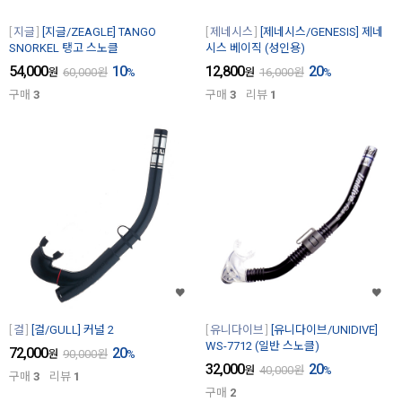
지글
[지글/ZEAGLE] TANGO
제네시스
[제네시스/GENESIS] 제네
SNORKEL 탱고 스노클
시스 베이직 (성인용)
54,000
10
12,800
20
원
60,000
원
%
원
16,000
원
%
구매
3
구매
3
리뷰
1
걸
[걸/GULL] 커널 2
유니다이브
[유니다이브/UNIDIVE]
WS-7712 (일반 스노클)
72,000
20
원
90,000
원
%
32,000
20
원
40,000
원
%
구매
3
리뷰
1
구매
2