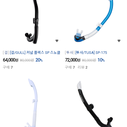
걸
[걸/GULL] 커널 플렉스 SP 스노클
투사
[투사/TUSA] SP-175
64,000
20
72,000
10
원
80,000
원
%
원
80,000
원
%
구매
7
구매
7
리뷰
2