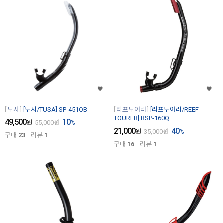
투사
[투사/TUSA] SP-451QB
리프투어러
[리프투어러/REEF
TOURER] RSP-160Q
49,500
10
원
55,000
원
%
21,000
40
원
35,000
원
%
구매
23
리뷰
1
구매
16
리뷰
1