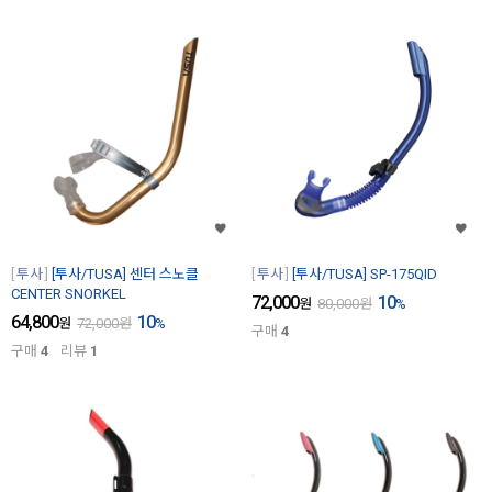
투사
[투사/TUSA] 센터 스노클
투사
[투사/TUSA] SP-175QID
CENTER SNORKEL
72,000
10
원
80,000
원
%
64,800
10
원
72,000
원
%
구매
4
구매
4
리뷰
1