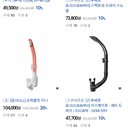
투사
[투사/TUSA] SP-461QB
스쿠버프로
[스쿠버프
로/SCUBAPRO] 스펙트라 드라이 스노
49,500
10
원
55,000
원
%
클
구매
80
리뷰
3
73,800
10
원
82,000
원
%
구매
70
리뷰
2
걸
[걸/GULL] 슈퍼블릿 미니
스쿠버프로
[스쿠버프
로/SCUBAPRO] 이스케이프 - 세미 드
104,000
20
원
130,000
원
%
라이 / ESCAPE - SEMI DRY
구매
57
리뷰
4
47,700
10
원
53,000
원
%
구매
46
리뷰
3