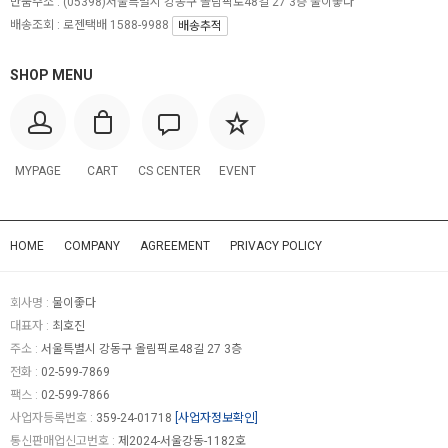
반품주소 :
(05398)서울특별시 강동구 올림픽로48길 27 3층 물이좋다
배송조회 : 로젠택배 1588-9988
배송추적
SHOP MENU
MYPAGE
CART
CS CENTER
EVENT
HOME
COMPANY
AGREEMENT
PRIVACY POLICY
회사명 :
물이좋다
대표자 :
최호진
주소 :
서울특별시 강동구 올림픽로48길 27 3층
전화 :
02-599-7869
팩스 :
02-599-7866
사업자등록번호 :
359-24-01718
[사업자정보확인]
통신판매업신고번호 :
제2024-서울강동-1182호