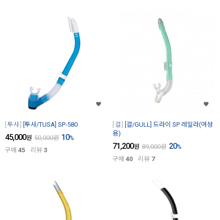
투사
[투사/TUSA] SP-580
걸
[걸/GULL] 드라이 SP 레일라(여성
용)
45,000
10
원
50,000
원
%
71,200
20
원
89,000
원
%
구매
45
리뷰
3
구매
40
리뷰
7