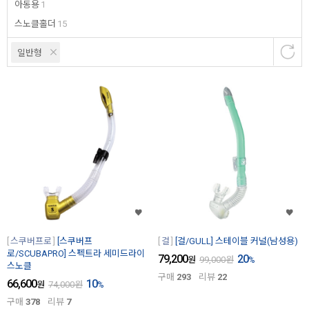
아동용
1
스노클홀더
15
일반형
스쿠버프로
[스쿠버프
걸
[걸/GULL] 스테이블 커널(남성용)
로/SCUBAPRO] 스펙트라 세미드라이
79,200
20
원
99,000
원
%
스노클
구매
293
리뷰
22
66,600
10
원
74,000
원
%
구매
378
리뷰
7