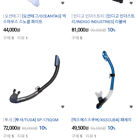
오션테그
[오션테그/OCEANTAG] 엑
인디고 인더스트리
[인디고 인더스트
스마우스 스노클 화이트
리/INDIGO INDUSTRIES] 리볼버
44,000
81,000
10
원
원
90,000
원
%
구매
5
리뷰
1
구매
5
투사
[투사/TUSA] SP-175QGM
[엑스에스스쿠버/XSSCUBA] 패세지
72,000
10
49,500
10
원
80,000
원
%
원
55,000
원
%
구매
5
리뷰
1
구매
5
리뷰
1