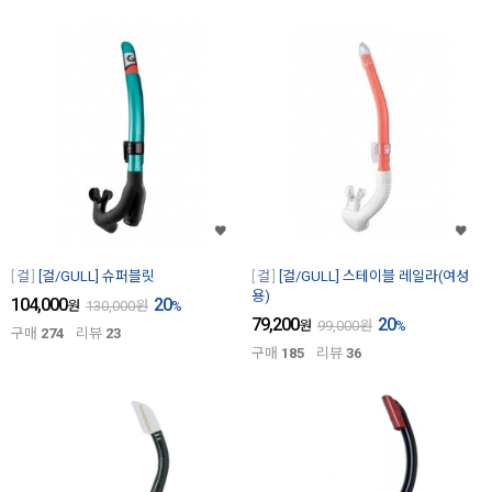
걸
[걸/GULL] 슈퍼블릿
걸
[걸/GULL] 스테이블 레일라(여성
용)
104,000
20
원
130,000
원
%
79,200
20
원
99,000
원
%
구매
274
리뷰
23
구매
185
리뷰
36