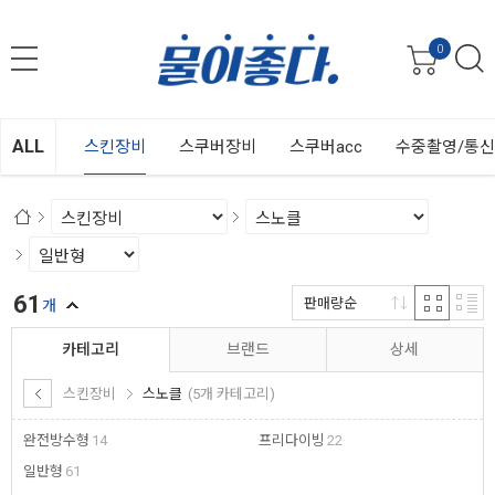
0
ALL
스킨장비
스쿠버장비
스쿠버acc
수중촬영/통
61
판매량순
개
카테고리
브랜드
상세
스킨장비
스노클
(5개 카테고리)
완전방수형
14
프리다이빙
22
일반형
61