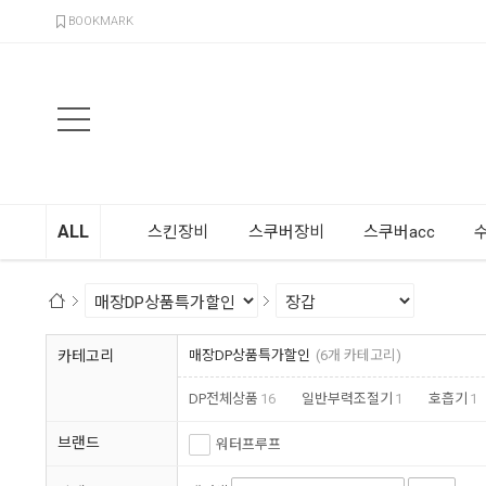
검색
BOOKMARK
ALL
스킨장비
스쿠버장비
스쿠버acc
카테고리
매장DP상품특가할인
(6개 카테고리)
DP전체상품
16
일반부력조절기
1
호흡기
1
브랜드
워터프루프