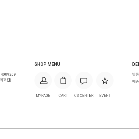
SHOP MENU
DE
4009209
반품
최호진)
배송
MYPAGE
CART
CS CENTER
EVENT