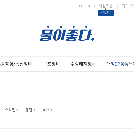
LOGIN
회원가입
마이페
▲
+ 5,000
Next
Previous
수중촬영/통신장비
구조장비
수상레져장비
매장DP상품특
오리발
5
장갑
1
삭스
1