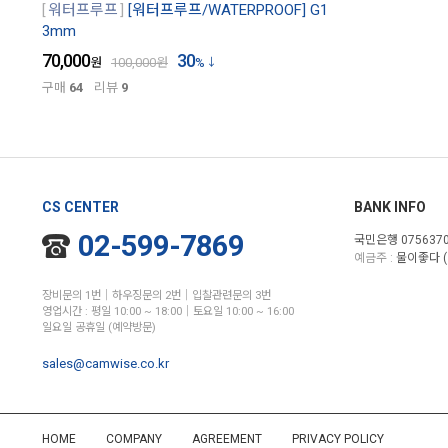
워터프루프
[워터프루프/WATERPROOF] G1
3mm
70,000
30
원
100,000
원
%
구매
64
리뷰
9
CS CENTER
BANK INFO
02-599-7869
국민은행 0756370
예금주 :
물이좋다 (
장비문의 1번│하우징문의 2번│입찰관련문의 3번
영업시간 : 평일 10:00 ~ 18:00│토요일 10:00 ~ 16:00
일요일 공휴일 (예약방문)
sales@camwise.co.kr
HOME
COMPANY
AGREEMENT
PRIVACY POLICY