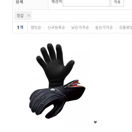
상세
재검색
적용
장갑
1
개
랭킹순
신규등록순
낮은가격순
높은가격순
상품평