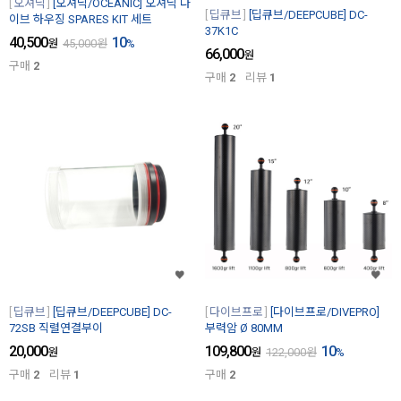
오셔닉
[오셔닉/OCEANIC] 오셔닉 다
딥큐브
[딥큐브/DEEPCUBE] DC-
이브 하우징 SPARES KIT 세트
37K1C
40,500
10
원
45,000
원
%
66,000
원
구매
2
구매
2
리뷰
1
딥큐브
[딥큐브/DEEPCUBE] DC-
다이브프로
[다이브프로/DIVEPRO]
72SB 직렬연결부이
부력암 Ø 80MM
20,000
109,800
10
원
원
122,000
원
%
구매
2
리뷰
1
구매
2