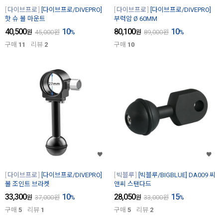
다이브프로
[다이브프로/DIVEPRO]
다이브프로
[다이브프로/DIVEPRO]
핫 슈 볼 마운트
부력암 Ø 60MM
40,500
10
80,100
10
원
45,000
원
%
원
89,000
원
%
구매
11
리뷰
2
구매
10
다이브프로
[다이브프로/DIVEPRO]
빅블루
[빅블루/BIGBLUE] DA009 씨
볼 조인트 브라켓
앤씨 스탠다드
33,300
10
28,050
15
원
37,000
원
%
원
33,000
원
%
구매
5
리뷰
1
구매
5
리뷰
2