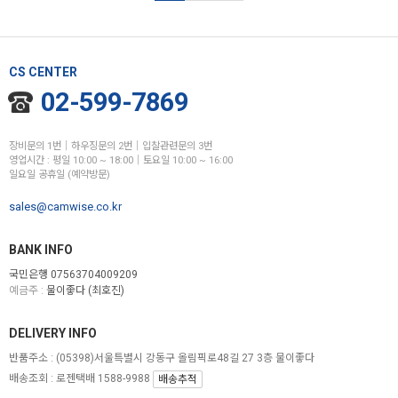
CS CENTER
02-599-7869
장비문의 1번│하우징문의 2번│입찰관련문의 3번
영업시간 : 평일 10:00 ~ 18:00│토요일 10:00 ~ 16:00
일요일 공휴일 (예약방문)
sales@camwise.co.kr
BANK INFO
국민은행 07563704009209
예금주 :
물이좋다 (최호진)
DELIVERY INFO
반품주소 :
(05398)서울특별시 강동구 올림픽로48길 27 3층 물이좋다
배송조회 : 로젠택배 1588-9988
배송추적