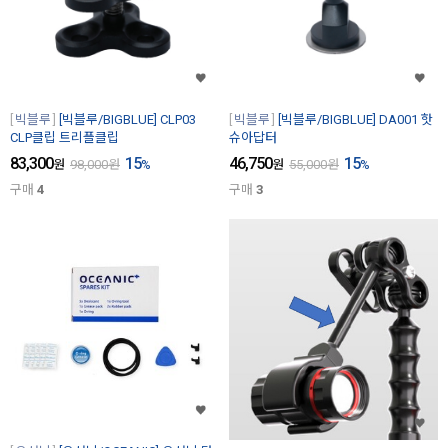
빅블루
[빅블루/BIGBLUE] CLP03
빅블루
[빅블루/BIGBLUE] DA001 핫
CLP클립 트리플클립
슈아답터
83,300
15
46,750
15
원
98,000
원
%
원
55,000
원
%
구매
4
구매
3