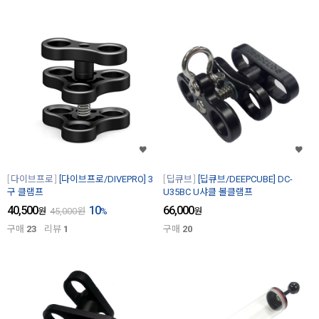
다이브프로
[다이브프로/DIVEPRO] 3
딥큐브
[딥큐브/DEEPCUBE] DC-
구 클램프
U35BC U샤클 볼클램프
40,500
10
66,000
원
45,000
원
%
원
구매
23
리뷰
1
구매
20