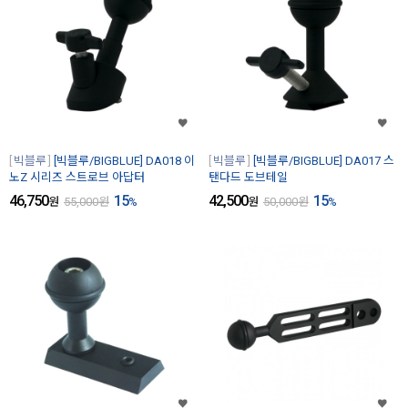
빅블루
[빅블루/BIGBLUE] DA018 이
빅블루
[빅블루/BIGBLUE] DA017 스
노Z 시리즈 스트로브 아답터
탠다드 도브테일
46,750
15
42,500
15
원
55,000
원
%
원
50,000
원
%