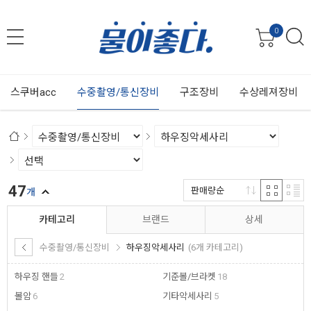
0
스쿠버acc
수중촬영/통신장비
구조장비
수상레져장비
47
판매량순
개
카테고리
브랜드
상세
수중촬영/통신장비
하우징악세사리
(6개 카테고리)
하우징 핸들
2
기준볼/브라켓
18
볼암
6
기타악세사리
5