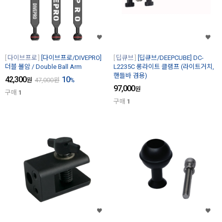
다이브프로
[다이브프로/DIVEPRO]
딥큐브
[딥큐브/DEEPCUBE] DC-
더블 볼암 / Double Ball Arm
L2235C 롱라이트 클램프 (라이트거치,
핸들바 겸용)
42,300
10
원
47,000
원
%
97,000
원
구매
1
구매
1