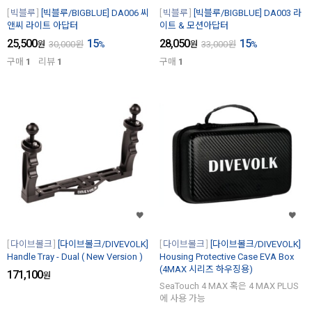
빅블루
[빅블루/BIGBLUE] DA006 씨
빅블루
[빅블루/BIGBLUE] DA003 라
앤씨 라이트 아답터
이트 & 모션아답터
25,500
15
28,050
15
원
30,000
원
%
원
33,000
원
%
구매
1
리뷰
1
구매
1
다이브볼크
[다이브볼크/DIVEVOLK]
다이브볼크
[다이브볼크/DIVEVOLK]
Handle Tray - Dual ( New Version )
Housing Protective Case EVA Box
(4MAX 시리즈 하우징용)
171,100
원
SeaTouch 4 MAX 혹은 4 MAX PLUS
에 사용 가능