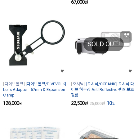
67,000
원
SOLD OUT!
다이브볼크
[다이브볼크/DIVEVOLK]
오셔닉
[오셔닉/OCEANIC] 오셔닉 다
Lens Adaptor - 67mm & Expansion
이브 하우징 Anti Reflective 렌즈 보호
Clamp
필름
128,000
22,500
10
원
원
25,000
원
%