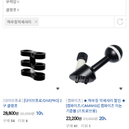
부력암
8
클램프
8
하우징악세사리
다이브프로
[다이브프로/DIVEPRO] 2
캠와이즈
★ 하우징 악세사리 할인 ★
구 클램프
[캠와이즈/CAMWISE] 캠와이즈 이논
기준볼 (스트로브용)
28,800
10
원
32,000
원
%
23,200
20
원
29,000
원
%
구매
54
리뷰
6
구매
41
리뷰
1