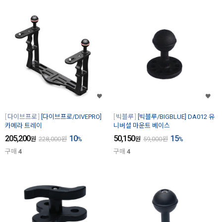
다이브프로
[다이브프로/DIVEPRO]
빅블루
[빅블루/BIGBLUE] DA012 유
카메라 트레이
니버셜 마운트 베이스
205,200
10
50,150
15
원
228,000
원
%
원
59,000
원
%
구매
4
구매
4