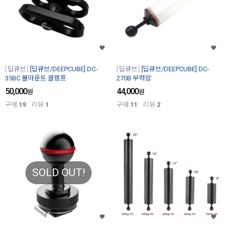
딥큐브
[딥큐브/DEEPCUBE] DC-
딥큐브
[딥큐브/DEEPCUBE] DC-
35BC 볼마운트 클램프
270B 부력암
50,000
44,000
원
원
구매
19
리뷰
1
구매
11
리뷰
2
SOLD OUT!