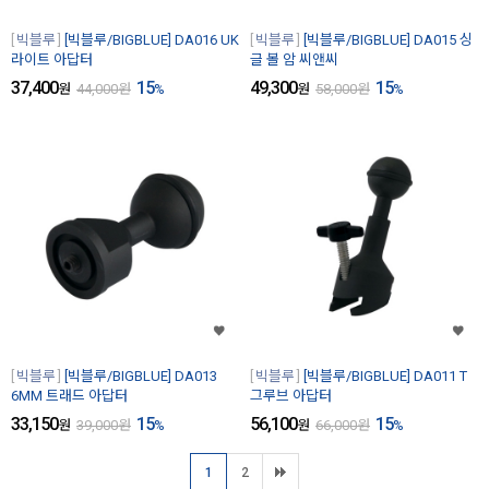
빅블루
[빅블루/BIGBLUE] DA016 UK
빅블루
[빅블루/BIGBLUE] DA015 싱
라이트 아답터
글 볼 암 씨앤씨
37,400
15
49,300
15
원
44,000
원
%
원
58,000
원
%
빅블루
[빅블루/BIGBLUE] DA013
빅블루
[빅블루/BIGBLUE] DA011 T
6MM 트래드 아답터
그루브 아답터
33,150
15
56,100
15
원
39,000
원
%
원
66,000
원
%
1
2