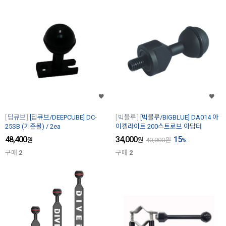
딥큐브
[딥큐브/DEEPCUBE] DC-
빅블루
[빅블루/BIGBLUE] DA014 아
25SB (기준볼) / 2ea
이켈라이트 200스트로브 아답터
48,400
34,000
15
원
원
40,000
원
%
구매
2
구매
2