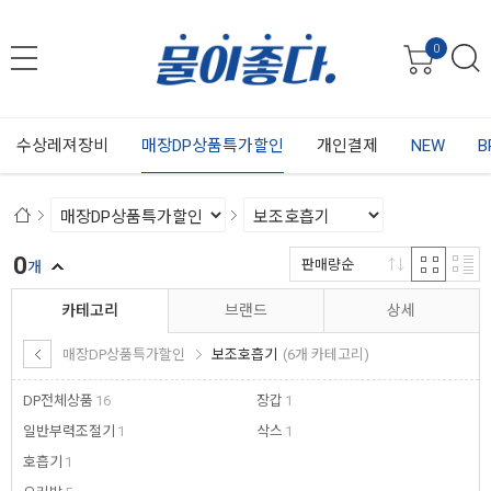
0
수상레져장비
매장DP상품특가할인
개인결제
NEW
B
0
판매량순
개
카테고리
브랜드
상세
매장DP상품특가할인
보조호흡기
(6개 카테고리)
DP전체상품
16
장갑
1
일반부력조절기
1
삭스
1
호흡기
1