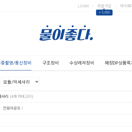
LOGIN
회원가입
마이페
▲
+ 5,000
Next
Previous
수중촬영/통신장비
구조장비
수상레져장비
매장DP상품특
세사리
(4개 카테고리)
전용마운트
1