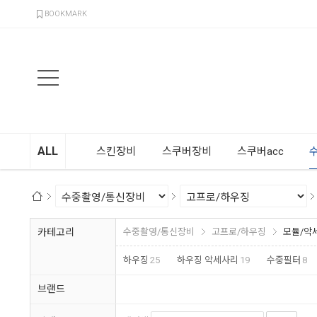
검색
BOOKMARK
ALL
스킨장비
스쿠버장비
스쿠버acc
카테고리
수중촬영/통신장비
고프로/하우징
모듈/악
하우징
25
하우징 악세사리
19
수중필터
8
브랜드