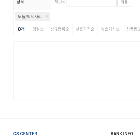
상세
재검색
적용
모듈/악세사리
0
개
랭킹순
신규등록순
낮은가격순
높은가격순
상품평
CS CENTER
BANK INFO