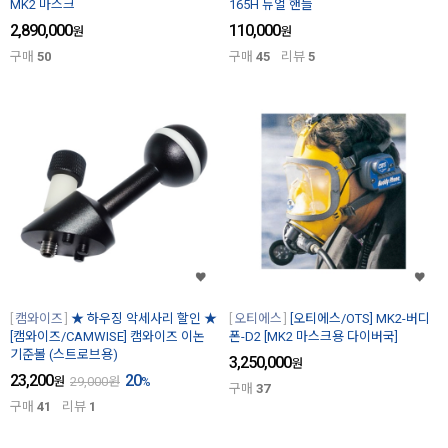
MK2 마스크
165H 듀얼 핸들
2,890,000
110,000
원
원
구매
50
구매
45
리뷰
5
캠와이즈
★ 하우징 악세사리 할인 ★
오티에스
[오티에스/OTS] MK2-버디
[캠와이즈/CAMWISE] 캠와이즈 이논
폰-D2 [MK2 마스크용 다이버국]
기준볼 (스트로브용)
3,250,000
원
23,200
20
원
29,000
원
%
구매
37
구매
41
리뷰
1