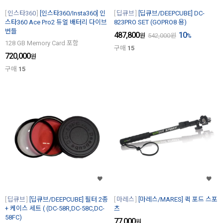
인스타360
[인스타360/Insta360] 인
딥큐브
[딥큐브/DEEPCUBE] DC-
스타360 Ace Pro2 듀얼 배터리 다이브
823PRO SET (GOPRO8 용)
번들
487,800
10
원
542,000
원
%
128 GB Memory Card 포함
구매
15
720,000
원
구매
15
딥큐브
[딥큐브/DEEPCUBE] 필터 2종
마레스
[마레스/MARES] 퀵 포드 스포
+ 케이스 세트 ( (DC-58R,DC-58C,DC-
츠
58FC)
77,000
원