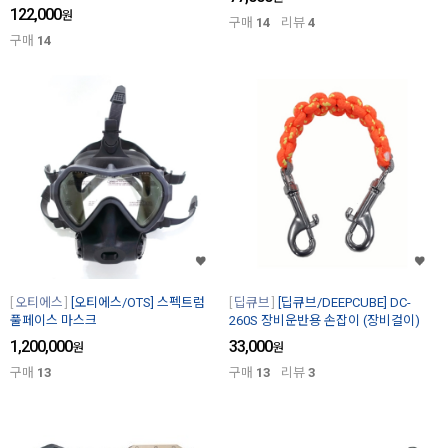
122,000
원
구매
14
리뷰
4
구매
14
오티에스
[오티에스/OTS] 스펙트럼
딥큐브
[딥큐브/DEEPCUBE] DC-
풀페이스 마스크
260S 장비운반용 손잡이 (장비걸이)
1,200,000
33,000
원
원
구매
13
구매
13
리뷰
3