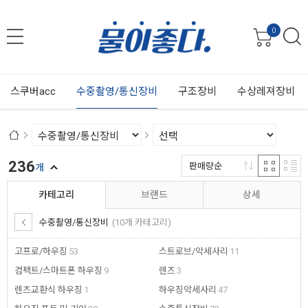
0
스쿠버acc
수중촬영/통신장비
구조장비
수상레져장비
236
판매량순
개
카테고리
브랜드
상세
수중촬영/통신장비
(10개 카테고리)
고프로/하우징
53
스트로브/악세사리
11
컴팩트/스마트폰 하우징
9
렌즈
3
렌즈교환식 하우징
1
하우징악세사리
47