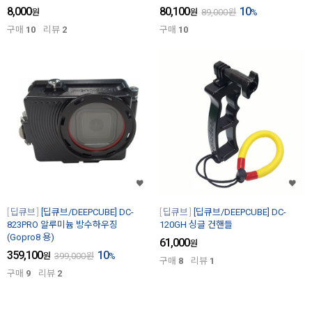
8,000
80,100
10
원
원
89,000
원
%
구매
10
리뷰
2
구매
10
딥큐브
[딥큐브/DEEPCUBE] DC-
딥큐브
[딥큐브/DEEPCUBE] DC-
823PRO 알루미늄 방수하우징
120GH 싱글 건핸들
(Gopro8 용)
61,000
원
359,100
10
원
399,000
원
%
구매
8
리뷰
1
구매
9
리뷰
2