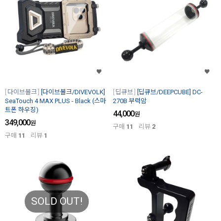
다이브볼크
[다이브볼크/DIVEVOLK]
딥큐브
[딥큐브/DEEPCUBE] DC-
SeaTouch 4 MAX PLUS - Black (스마
270B 부력암
트폰 하우징)
44,000
원
349,000
원
구매
11
리뷰
2
구매
11
리뷰
1
SOLD OUT!