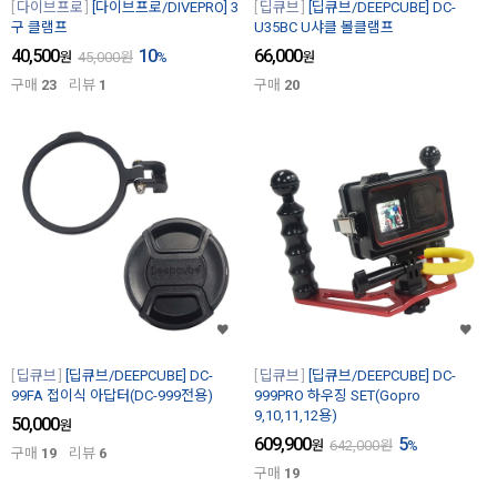
다이브프로
[다이브프로/DIVEPRO] 3
딥큐브
[딥큐브/DEEPCUBE] DC-
구 클램프
U35BC U샤클 볼클램프
40,500
10
66,000
원
45,000
원
%
원
구매
23
리뷰
1
구매
20
딥큐브
[딥큐브/DEEPCUBE] DC-
딥큐브
[딥큐브/DEEPCUBE] DC-
99FA 접이식 아답터(DC-999전용)
999PRO 하우징 SET(Gopro
9,10,11,12용)
50,000
원
609,900
5
원
642,000
원
%
구매
19
리뷰
6
구매
19