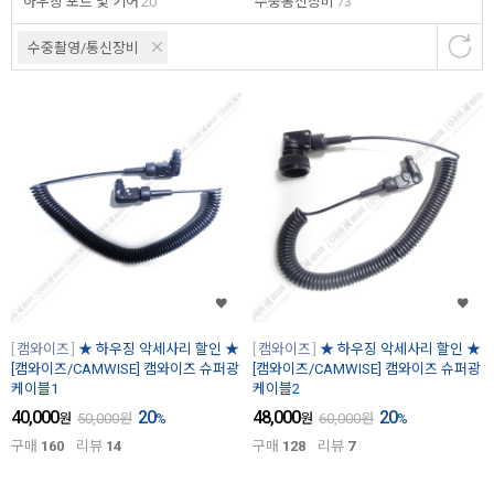
하우징 포트 및 기어
20
수중통신장비
73
수중촬영/통신장비
캠와이즈
★ 하우징 악세사리 할인 ★
캠와이즈
★ 하우징 악세사리 할인 ★
[캠와이즈/CAMWISE] 캠와이즈 슈퍼광
[캠와이즈/CAMWISE] 캠와이즈 슈퍼광
케이블1
케이블2
40,000
20
48,000
20
원
50,000
원
%
원
60,000
원
%
구매
160
리뷰
14
구매
128
리뷰
7