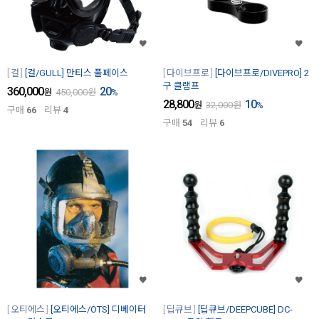
걸
[걸/GULL] 만티스 풀페이스
다이브프로
[다이브프로/DIVEPRO] 2
구 클램프
360,000
20
원
450,000
원
%
28,800
10
원
32,000
원
%
구매
66
리뷰
4
구매
54
리뷰
6
오티에스
[오티에스/OTS] 디베이터
딥큐브
[딥큐브/DEEPCUBE] DC-