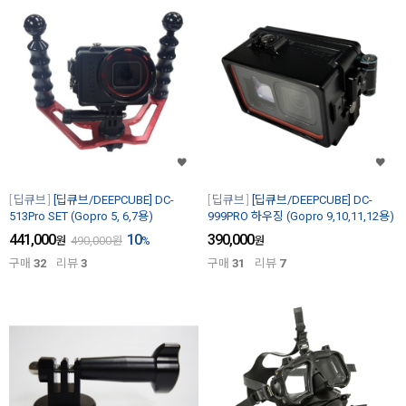
딥큐브
[딥큐브/DEEPCUBE] DC-
딥큐브
[딥큐브/DEEPCUBE] DC-
513Pro SET (Gopro 5, 6,7용)
999PRO 하우징 (Gopro 9,10,11,12용)
441,000
10
390,000
원
490,000
원
%
원
구매
32
리뷰
3
구매
31
리뷰
7