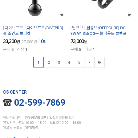
다이브프로
[다이브프로/DIVEPRO]
딥큐브
[딥큐브/DEEPCUBE] DC-
볼 조인트 브라켓
3WAY_35BC 3구 볼마운트 클램프
33,300
10
73,000
원
37,000
원
%
원
구매
5
리뷰
1
구매
5
리뷰
1
1
2
3
4
5
CS CENTER
02-599-7869
장비문의 1번│하우징문의 2번│입찰관련문의 3번
영업시간 : 평일 10:00 ~ 18:00│토요일 10:00 ~ 16:00
일요일 공휴일 (예약방문)