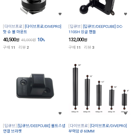
다이브프로
[다이브프로/DIVEPRO]
딥큐브
[딥큐브/DEEPCUBE] DC-
핫 슈 볼 마운트
110SH 싱글 핸들
40,500
10
132,000
원
45,000
원
%
원
구매
11
리뷰
2
구매
11
리뷰
3
딥큐브
[딥큐브/DEEPCUBE] 볼트스넵
다이브프로
[다이브프로/DIVEPRO]
연결 브라켓
부력암 Ø 60MM