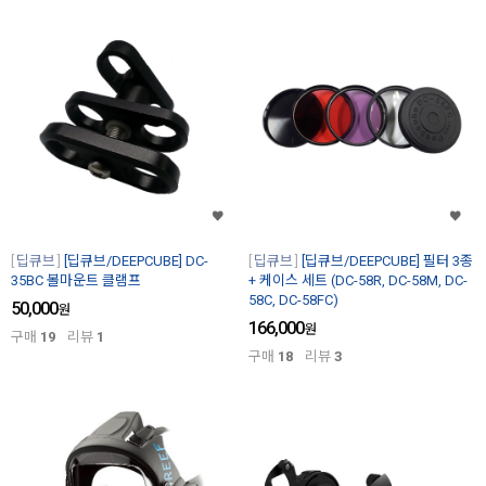
딥큐브
[딥큐브/DEEPCUBE] DC-
딥큐브
[딥큐브/DEEPCUBE] 필터 3종
35BC 볼마운트 클램프
+ 케이스 세트 (DC-58R, DC-58M, DC-
58C, DC-58FC)
50,000
원
166,000
원
구매
19
리뷰
1
구매
18
리뷰
3