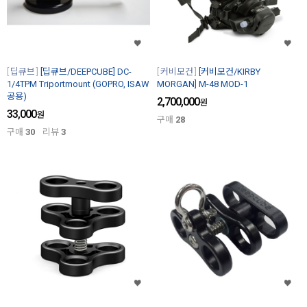
딥큐브
[딥큐브/DEEPCUBE] DC-
커비모건
[커비모건/KIRBY
1/4TPM Triportmount (GOPRO, ISAW
MORGAN] M-48 MOD-1
공용)
2,700,000
원
33,000
원
구매
28
구매
30
리뷰
3