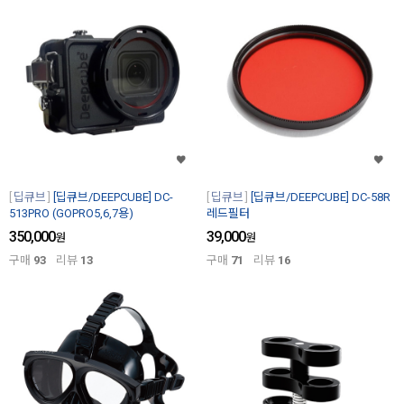
딥큐브
[딥큐브/DEEPCUBE] DC-
딥큐브
[딥큐브/DEEPCUBE] DC-58R
513PRO (GOPRO5,6,7용)
레드필터
350,000
39,000
원
원
구매
93
리뷰
13
구매
71
리뷰
16