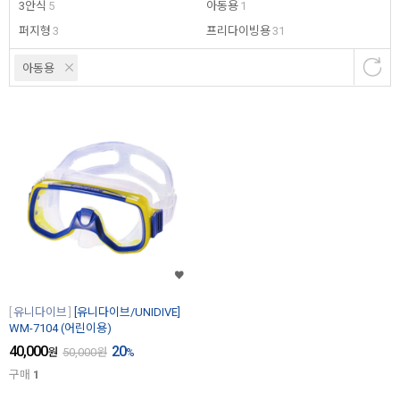
3안식
5
아동용
1
퍼지형
3
프리다이빙용
31
아동용
유니다이브
[유니다이브/UNIDIVE]
WM-7104 (어린이용)
40,000
20
원
50,000
원
%
구매
1