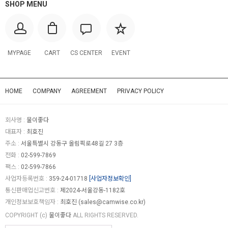
SHOP MENU
MYPAGE
CART
CS CENTER
EVENT
HOME
COMPANY
AGREEMENT
PRIVACY POLICY
회사명 :
물이좋다
대표자 :
최호진
주소 :
서울특별시 강동구 올림픽로48길 27 3층
전화 :
02-599-7869
팩스 :
02-599-7866
사업자등록번호 :
359-24-01718
[사업자정보확인]
통신판매업신고번호 :
제2024-서울강동-1182호
개인정보보호책임자 :
최호진 (
sales@camwise.co.kr
)
COPYRIGHT (c)
물이좋다
ALL RIGHTS RESERVED.