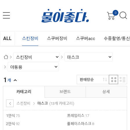
0
ALL
스킨장비
스쿠버장비
스쿠버acc
수중촬영/통
1
판매량순
개
카테고리
브랜드
상세
스킨장비
마스크
(13개 카테고리)
1안식
75
프레임리스
17
2안식
92
풀페이스마스크
8