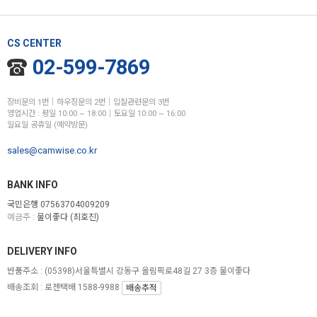
CS CENTER
02-599-7869
장비문의 1번│하우징문의 2번│입찰관련문의 3번
영업시간 : 평일 10:00 ~ 18:00│토요일 10:00 ~ 16:00
일요일 공휴일 (예약방문)
sales@camwise.co.kr
BANK INFO
국민은행 07563704009209
예금주 :
물이좋다 (최호진)
DELIVERY INFO
반품주소 :
(05398)서울특별시 강동구 올림픽로48길 27 3층 물이좋다
배송조회 : 로젠택배 1588-9988
배송추적