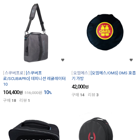
스쿠버프로
[스쿠버프
오엠에스
[오엠에스/OMS] OMS 호흡
로/SCUBAPRO] 데피니션 레귤레이터
기 가방
10
42,000
원
104,400
10
원
116,000
원
%
구매
14
리뷰
3
구매
18
리뷰
1