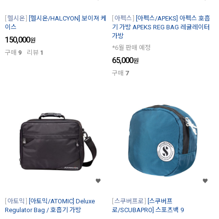
헬시온
[헬시온/HALCYON] 보이져 케
아펙스
[아펙스/APEKS] 아펙스 호흡
이스
기 가방 APEKS REG BAG 레귤레이터
가방
150,000
원
*6월 판매 예정
구매
9
리뷰
1
65,000
원
구매
7
아토믹
[아토믹/ATOMIC] Deluxe
스쿠버프로
[스쿠버프
Regulator Bag / 호흡기 가방
로/SCUBAPRO] 스포츠백 9