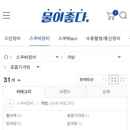
0
스킨장비
스쿠버장비
스쿠버acc
수중촬영/통신장비
31
판매량순
개
카테고리
브랜드
상세
스쿠버장비
가방
(10개 카테고리)
롤러백
35
호흡기가방
31
망가방
52
핀가방
13