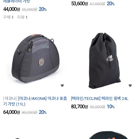
레귤레이터 가방
53,600
20
원
67,000
원
%
44,000
20
원
55,000
원
%
구매
1
리뷰
1
아코나
[아코나/AKONA] 아코나 호흡
[텍라인/TECLINE] 텍라인 윙백 24L
기 가방 (11L)
83,700
10
원
93,000
원
%
64,000
20
원
80,000
원
%