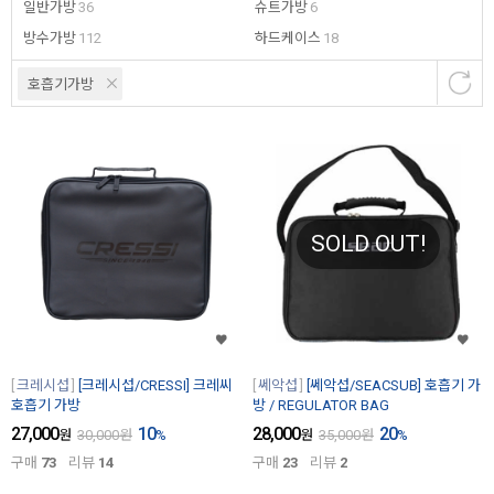
일반가방
36
슈트가방
6
방수가방
112
하드케이스
18
호흡기가방
SOLD OUT!
크레시섭
[크레시섭/CRESSI] 크레씨
쎄악섭
[쎄악섭/SEACSUB] 호흡기 가
호흡기 가방
방 / REGULATOR BAG
27,000
10
28,000
20
원
30,000
원
%
원
35,000
원
%
구매
73
리뷰
14
구매
23
리뷰
2