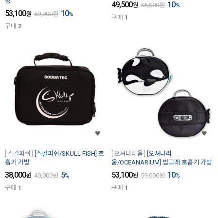
방
49,500
10
원
55,000
원
%
53,100
10
원
59,000
원
%
구매
1
구매
2
스컬피쉬
[스컬피쉬/SKULL FISH] 호
오셔나리움
[오셔나리
흡기 가방
움/OCEANARIUM] 범고래 호흡기 가방
38,000
5
53,100
10
원
40,000
원
%
원
59,000
원
%
구매
1
구매
1