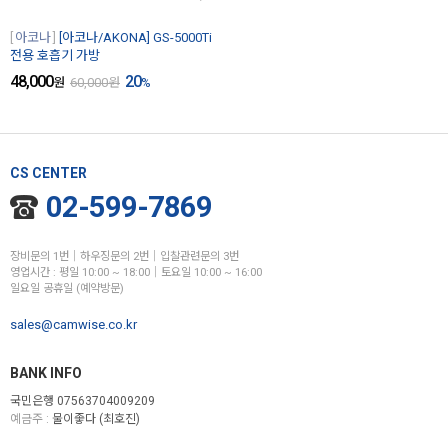
아코나
[아코나/AKONA] GS-5000Ti
전용 호흡기 가방
48,000
20
원
60,000
원
%
CS CENTER
02-599-7869
장비문의 1번│하우징문의 2번│입찰관련문의 3번
영업시간 : 평일 10:00 ~ 18:00│토요일 10:00 ~ 16:00
일요일 공휴일 (예약방문)
sales@camwise.co.kr
BANK INFO
국민은행 07563704009209
예금주 :
물이좋다 (최호진)