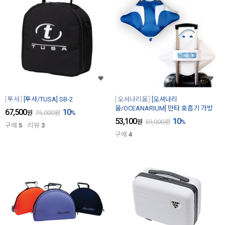
투사
[투사/TUSA] SB-2
오셔나리움
[오셔나리
움/OCEANARIUM] 만타 호흡기 가방
67,500
10
원
75,000
원
%
53,100
10
원
59,000
원
%
구매
5
리뷰
3
구매
4