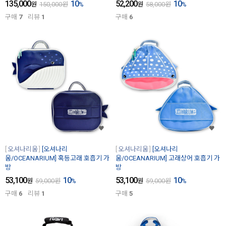
135,000
10
52,200
10
원
150,000
원
%
원
58,000
원
%
구매
7
리뷰
1
구매
6
오셔나리움
[오셔나리
오셔나리움
[오셔나리
움/OCEANARIUM] 혹등고래 호흡기 가
움/OCEANARIUM] 고래상어 호흡기 가
방
방
53,100
10
53,100
10
원
59,000
원
%
원
59,000
원
%
구매
6
리뷰
1
구매
5