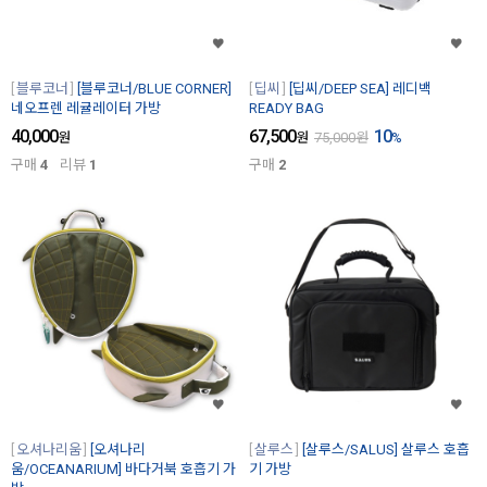
블루코너
[블루코너/BLUE CORNER]
딥씨
[딥씨/DEEP SEA] 레디백
네오프렌 레귤레이터 가방
READY BAG
40,000
67,500
10
원
원
75,000
원
%
구매
4
리뷰
1
구매
2
오셔나리움
[오셔나리
살루스
[살루스/SALUS] 살루스 호흡
움/OCEANARIUM] 바다거북 호흡기 가
기 가방