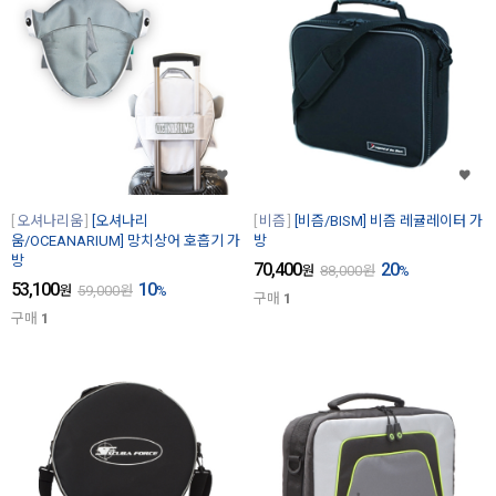
오셔나리움
[오셔나리
비즘
[비즘/BISM] 비즘 레귤레이터 가
움/OCEANARIUM] 망치상어 호흡기 가
방
방
70,400
20
원
88,000
원
%
53,100
10
원
59,000
원
%
구매
1
구매
1