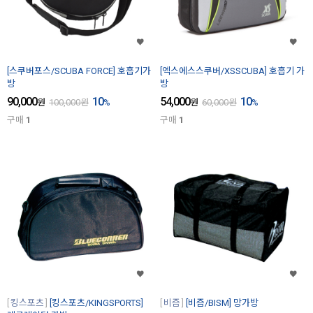
[스쿠버포스/SCUBA FORCE] 호흡기가
[엑스에스스쿠버/XSSCUBA] 호흡기 가
방
방
90,000
10
54,000
10
원
100,000
원
%
원
60,000
원
%
구매
1
구매
1
킹스포츠
[킹스포츠/KINGSPORTS]
비즘
[비즘/BISM] 망가방