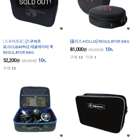
SOLD OUT!
스쿠버프로
[스쿠버프
[홀리스/HOLLIS] REGULATOR BAG
로/SCUBAPRO] 레귤레이터 백
81,000
10
원
90,000
원
%
REGULATOR BAG
구매
13
리뷰
1
52,200
10
원
58,000
원
%
구매
13