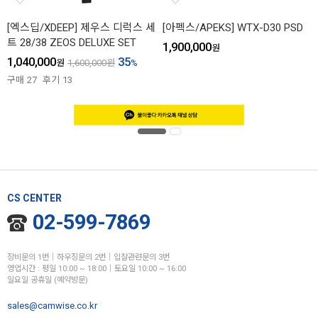
[엑스딥/XDEEP] 제우스 디럭스 세
[아펙스/APEKS] WTX-D30 PSD
트 28/38 ZEOS DELUXE SET
1,900,000
원
1,040,000
35
원
1,600,000
원
%
구매
27
후기
13
CS CENTER
02-599-7869
장비문의 1번│하우징문의 2번│입찰관련문의 3번
영업시간 : 평일 10:00 ~ 18:00│토요일 10:00 ~ 16:00
일요일 공휴일 (예약방문)
sales@camwise.co.kr