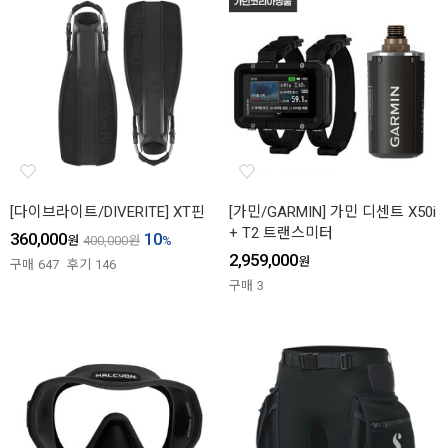
[다이브라이트/DIVERITE] XT핀
[가민/GARMIN] 가민 디센트 X50i
+ T2 트랜스미터
360,000
10
원
400,000
원
%
2,959,000
원
구매
647
후기
146
구매
3