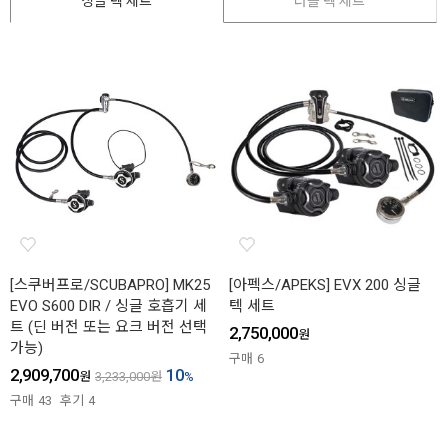
싱글 텍 세트
더블 텍 세트
[스쿠버프로/SCUBAPRO] MK25
[아펙스/APEKS] EVX 200 싱글
EVO S600 DIR / 싱글 호흡기 세
텍 세트
트 (딘 버전 또는 요크 버전 선택
2,750,000
원
가능)
구매
6
2,909,700
10
원
3,233,000
원
%
구매
43
후기
4