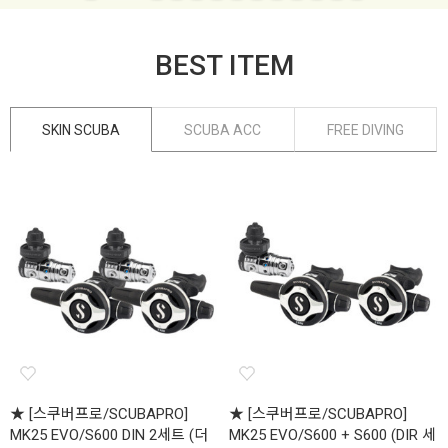
BEST ITEM
SKIN SCUBA
SCUBA ACC
FREE DIVING
★ [스쿠버프로/SCUBAPRO]
★ [스쿠버프로/SCUBAPRO]
MK25 EVO/S600 DIN 2세트 (더
MK25 EVO/S600 + S600 (DIR 세