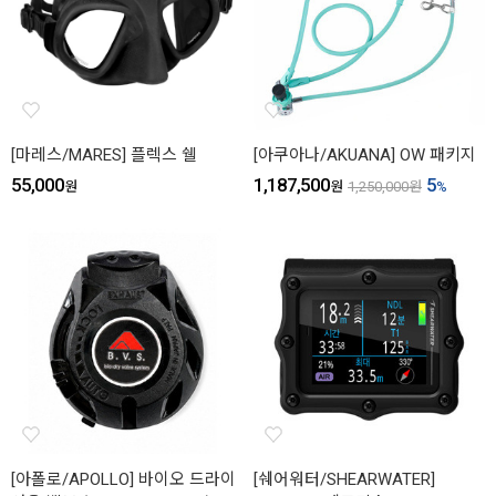
[마레스/MARES] 플렉스 쉘
[아쿠아나/AKUANA] OW 패키지
55,000
1,187,500
5
원
원
1,250,000
원
%
[아폴로/APOLLO] 바이오 드라이
[쉐어워터/SHEARWATER]