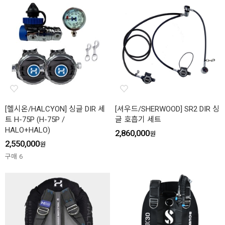
[헬시온/HALCYON] 싱글 DIR 세
[셔우드/SHERWOOD] SR2 DIR 싱
트 H-75P (H-75P /
글 호흡기 세트
HALO+HALO)
2,860,000
원
2,550,000
원
구매
6