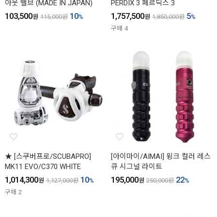
아웃 밸브 (MADE IN JAPAN)
PERDIX 3 페르딕스 3
103,500
10
1,757,500
5
원
115,000
원
%
원
1,850,000
원
%
구매
4
★ [스쿠버프로/SCUBAPRO]
[아이마이/AIMAI] 윙크 컬러 레스
MK11 EVO/C370 WHITE
큐 시그널 라이트
1,014,300
10
195,000
22
원
1,127,000
원
%
원
250,000
원
%
구매
2