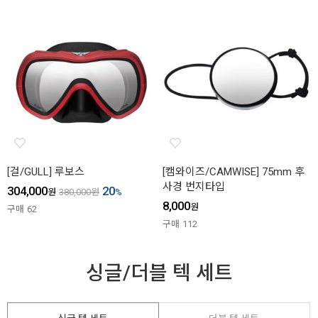
[걸/GULL] 루보스
[캠와이즈/CAMWISE] 75mm 후
사경 번지타입
304,000
20
원
380,000
원
%
8,000
원
구매
62
구매
112
싱글/더블 텍 세트