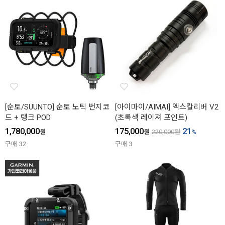
[순토/SUUNTO] 순토 노틱 번지코
[아이마이/AIMAI] 엑스칼리버 V2
드 + 탱크 POD
(초록색 레이져 포인트)
1,780,000
175,000
21
원
원
220,000
원
%
구매
32
구매
3