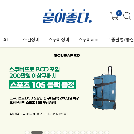
0
ALL
스킨장비
스쿠버장비
스쿠버acc
수중촬영/통