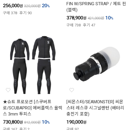
FIN W/SPRING STRAP / 제트 핀
256,000
20
원
320,000
원
%
(블랙)
구매
378
후기
90
378,900
10
원
421,000
원
%
구매
738
후기
47
★슈트 프로모션 [스쿠버프
[씨몬스터/SEAMONSTER] 씨몬
로/SCUBAPRO] 에버플렉스 율렉
스터 레스큐 시그널랜턴 (배터리
스 3mm 투피스
충전기 포함)
730,800
10
190,000
원
812,000
원
%
원
구매
167
후기
2
구매
97