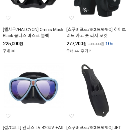
[헬시온/HALCYON] Omnis Mask
[스쿠버프로/SCUBAPRO] 하이브
Black 옴니스 마스크 블랙
리드 카고 숏 라지 포켓
225,000
277,200
10
원
원
308,000
원
%
구매
30
구매
44
후기
2
[걸/GULL] 만티스 LV 420UV +AR
[스쿠버프로/SCUBAPRO] JET