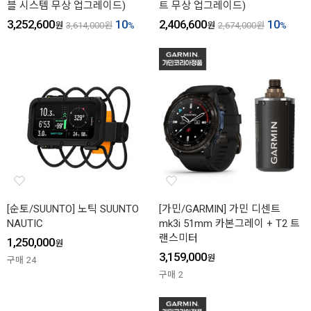
블 시스템 무상 업그레이드)
트 무상 업그레이드)
3,252,600
10
2,406,600
10
원
3,614,000
원
%
원
2,674,000
원
%
[순토/SUUNTO] 노틱 SUUNTO
[가민/GARMIN] 가민 디센트
NAUTIC
mk3i 51mm 카본그레이 + T2 트
랜스미터
1,250,000
원
3,159,000
원
구매
24
구매
2