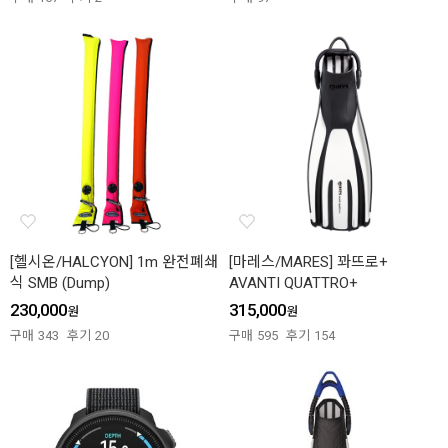
[헬시온/HALCYON] 1m 완전폐쇄
[마레스/MARES] 꽈뜨로+
식 SMB (Dump)
AVANTI QUATTRO+
230,000
315,000
원
원
구매
343
후기
20
구매
595
후기
154