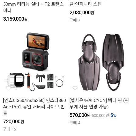
53mm 티타늄 실버 + T2 트랜스
글 인피니티 스텐
미터
2,030,000
원
3,159,000
원
구매
7
[인스타360/Insta360] 인스타360
[헬시온/HALCYON] 벡터 핀 (핀
Ace Pro2 듀얼 배터리 다이브 번
무게 자율 변경 가능)
들
570,000
5
원
600,000
원
%
720,000
원
구매
4
구매
15