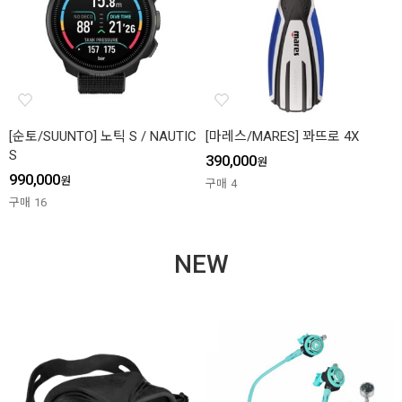
[순토/SUUNTO] 노틱 S / NAUTIC
[마레스/MARES] 꽈뜨로 4X
S
390,000
원
990,000
원
구매
4
구매
16
NEW