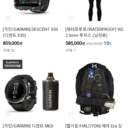
[가민/GARMIN] DESCENT X30
[워터프루프/WATERPROOF] W2
(디센트 X30)
2.5mm 투피스 (남성용)
859,000
585,000
10
원
원
650,000
원
%
구매
32
구매
7
[가민/GARMIN] 디센트 Mk3i
[헬시온/HALCYON] 에라 Era 싱