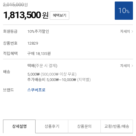
2,015,000
원
10
%
1,813,500
원
혜택보기
회원등급
10%추가할인
자세히
상품번호
12829
적립혜택
구매
18,135원
택배(
주문 시 결제
)
자세히
배송
5,000₩
(500,000₩ 이상 무료)
추가배송비
5,000₩~10,000₩
(지역별)
브랜드
스쿠버프로
상세설명
상품후기
상품문의
교환/반품/
배송