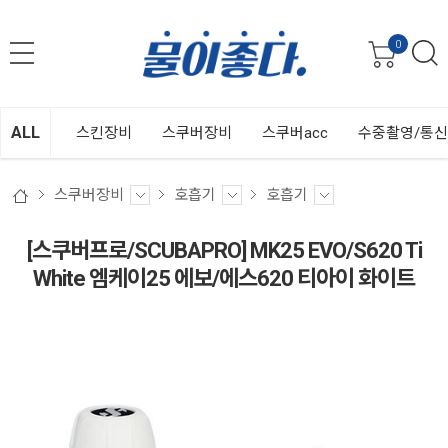
0
ALL
스킨장비
스쿠버장비
스쿠버acc
수중촬영/통
스쿠버장비
호흡기
호흡기
[스쿠버프로/SCUBAPRO] MK25 EVO/S620 Ti
White 엠케이25 에보/에스620 티아이 화이트