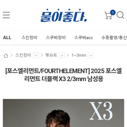
0
ALL
스킨장비
스쿠버장비
스쿠버acc
수중촬영/통
스킨장비
웻슈트
1~3mm
[포스엘리먼트/FOURTHELEMENT] 2025 포스엘
리먼트 더블랙 X3 2/3mm 남성용