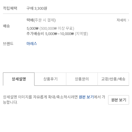
적립혜택
구매
3,300원
택배(
주문 시 결제
)
자세히
배송
5,000₩
(500,000₩ 이상 무료)
추가배송비
5,000₩~10,000₩
(지역별)
브랜드
마레스
상세설명
상품후기
상품문의
교환/반품/
배송
상세설명 이미지를 자유롭게 확대/축소하시려면
원본 보기
에서 가
원본 보기
능합니다.