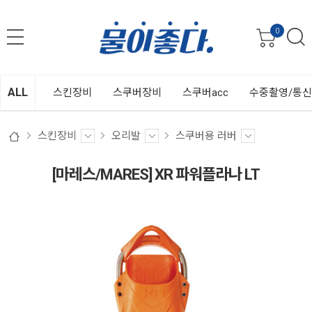
0
ALL
스킨장비
스쿠버장비
스쿠버acc
수중촬영/통
스킨장비
오리발
스쿠버용 러버
[마레스/MARES] XR 파워플라나 LT