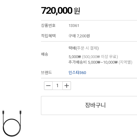
720,000
원
상품번호
13361
적립혜택
구매
7,200원
택배(
주문 시 결제
)
배송
5,000₩
(500,000₩ 이상 무료)
추가배송비
5,000₩~10,000₩
(지역별)
브랜드
인스타360
-
+
장바구니