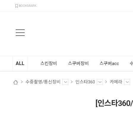
검색
BOOKMARK
ALL
스킨장비
스쿠버장비
스쿠버acc
수중촬영/통신장비
인스타360
카메라
[인스타360/