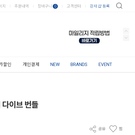
이지
주문내역
장바구니
고객센터
강사·샵 등록
0
가할인
개인결제
NEW
BRANDS
EVENT
터리 다이브 번들
공유
찜