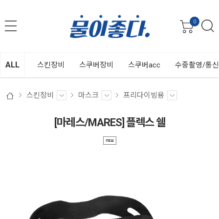
0
ALL
스킨장비
스쿠버장비
스쿠버acc
수중촬영/통
스킨장비
마스크
프리다이빙용
[마레스/MARES] 플렉스 쉘