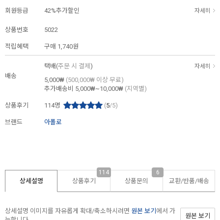
회원등급
42%추가할인
자세히
상품번호
5022
적립혜택
구매
1,740원
택배(
주문 시 결제
)
자세히
배송
5,000₩
(500,000₩ 이상 무료)
추가배송비
5,000₩~10,000₩
(지역별)
상품후기
114
명
(
5
/5)
브랜드
아폴로
114
6
상세설명
상품후기
상품문의
교환/반품/
배송
상세설명 이미지를 자유롭게 확대/축소하시려면
원본 보기
에서 가
원본 보기
능합니다.