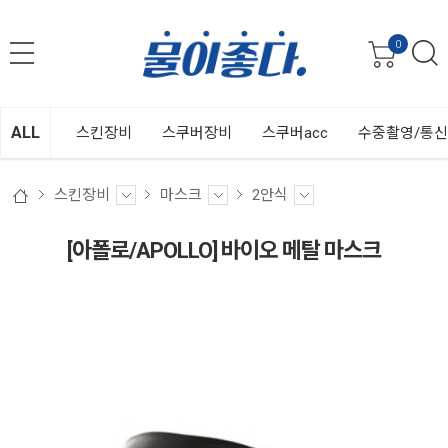
0
ALL
스킨장비
스쿠버장비
스쿠버acc
수중촬영/통
스킨장비
마스크
2안식
[아폴로/APOLLO] 바이오 메탈 마스크