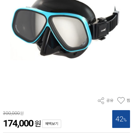
공유
찜
300,000
원
42
%
174,000
원
혜택보기