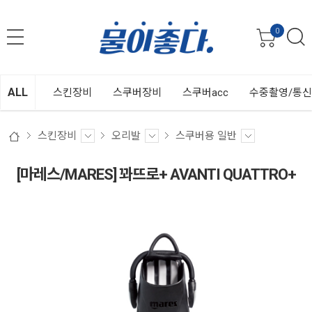
0
ALL
스킨장비
스쿠버장비
스쿠버acc
수중촬영/통
스킨장비
오리발
스쿠버용 일반
[마레스/MARES] 꽈뜨로+ AVANTI QUATTRO+