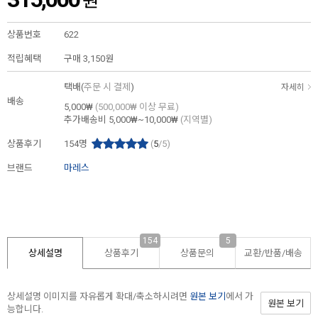
원
상품번호
622
적립혜택
구매
3,150원
택배(
주문 시 결제
)
자세히
배송
5,000₩
(500,000₩ 이상 무료)
추가배송비
5,000₩~10,000₩
(지역별)
상품후기
154
명
(
5
/5)
브랜드
마레스
154
5
상세설명
상품후기
상품문의
교환/반품/
배송
상세설명 이미지를 자유롭게 확대/축소하시려면
원본 보기
에서 가
원본 보기
능합니다.