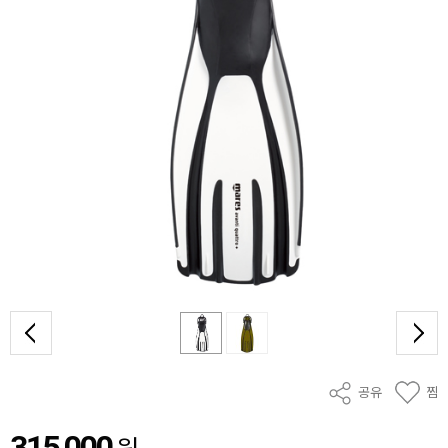
공유
찜
315,000